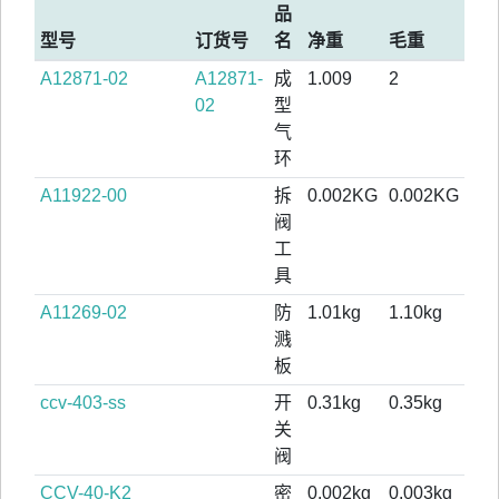
品
型号
订货号
名
净重
毛重
A12871-02
A12871-
成
1.009
2
02
型
气
环
A11922-00
拆
0.002KG
0.002KG
阀
工
具
A11269-02
防
1.01kg
1.10kg
溅
板
ccv-403-ss
开
0.31kg
0.35kg
关
阀
CCV-40-K2
密
0.002kg
0.003kg