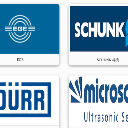
EGE
SCHUNK 雄克