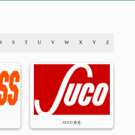
R
S
T
U
V
W
X
Y
Z
SUCO 苏克