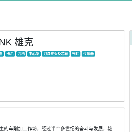
NK 雄克
盘
卡爪
刀柄
中心架
刀具夹头及芯轴
气缸
传感器
料加工为主的车削加工作坊，经过半个多世纪的奋斗与发展，雄